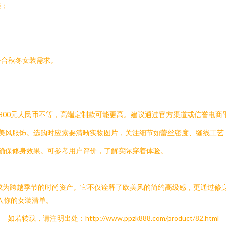
美；
；
符合秋冬女装需求。
0-800元人民币不等，高端定制款可能更高。建议通过官方渠道或信誉电
欧美风服饰。选购时应索要清晰实物图片，关注细节如蕾丝密度、缝线工艺
以确保修身效果。可参考用户评价，了解实际穿着体验。
，能成为跨越季节的时尚资产。它不仅诠释了欧美风的简约高级感，更通过
入你的女装清单。
如若转载，请注明出处：http://www.ppzk888.com/product/82.html