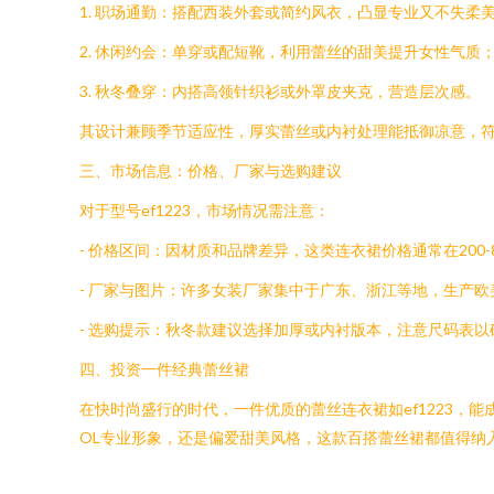
1. 职场通勤：搭配西装外套或简约风衣，凸显专业又不失柔
2. 休闲约会：单穿或配短靴，利用蕾丝的甜美提升女性气质
3. 秋冬叠穿：内搭高领针织衫或外罩皮夹克，营造层次感。
其设计兼顾季节适应性，厚实蕾丝或内衬处理能抵御凉意，
三、市场信息：价格、厂家与选购建议
对于型号ef1223，市场情况需注意：
- 价格区间：因材质和品牌差异，这类连衣裙价格通常在20
- 厂家与图片：许多女装厂家集中于广东、浙江等地，生产
- 选购提示：秋冬款建议选择加厚或内衬版本，注意尺码表
四、投资一件经典蕾丝裙
在快时尚盛行的时代，一件优质的蕾丝连衣裙如ef1223
OL专业形象，还是偏爱甜美风格，这款百搭蕾丝裙都值得纳