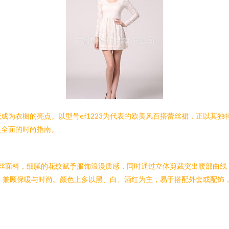
成为衣橱的亮点。以型号ef1223为代表的欧美风百搭蕾丝裙，正以其
供全面的时尚指南。
质蕾丝面料，细腻的花纹赋予服饰浪漫质感，同时通过立体剪裁突出腰部曲
元素，兼顾保暖与时尚。颜色上多以黑、白、酒红为主，易于搭配外套或配饰