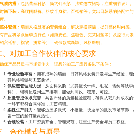
气质内搭
：包括蕾丝衬衫、简约针织衫、法式连衣裙等，注重细节设计。
时尚下装
：高腰阔腿裤、格纹半身裙、百褶裙等，突出日韩系的搭配性与
度。
整体套装
：瑞丽风格显著的套装组合，解决穿搭烦恼，提升整体时尚感。
有产品将紧跟当季流行色（如燕麦色、焦糖色、克莱因蓝等）及流行元素
如宫廷袖、褶皱、拼接等），确保款式新颖、风格鲜明。
二、对加工合作伙伴的核心要求
确保产品品质与市场竞争力，理想的加工厂应具备以下条件：
专业经验丰富
：拥有成熟的瑞丽、日韩风格女装开发与生产经验，理
其风格精髓与工艺要求。
供应链管理能力强
：从面料采购（尤其擅长针织、毛呢、雪纺等秋季
料）、辅料配送到生产排期，能做到高效、稳定、可控。
质量管控体系完善
：具备严格的质量检验流程，确保从裁片到成衣的
一环节都符合高标准，工艺精细。
柔性生产能力
：能够适应多款式、小批量、快返单的批发市场节奏，
备一定的起订量灵活性。
合规经营
：工厂资质齐全，管理规范，注重生产安全与员工权益。
三、合作模式与愿景